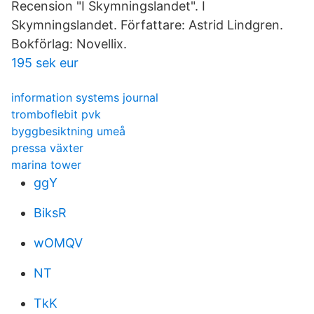
Recension "I Skymningslandet". I
Skymningslandet. Författare: Astrid Lindgren.
Bokförlag: Novellix.
195 sek eur
information systems journal
tromboflebit pvk
byggbesiktning umeå
pressa växter
marina tower
ggY
BiksR
wOMQV
NT
TkK