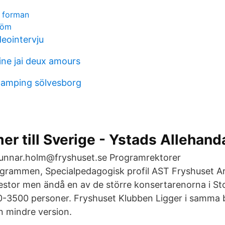
e forman
röm
eointervju
ine jai deux amours
camping sölvesborg
r till Sverige - Ystads Allehand
unnar.holm@fryshuset.se Programrektorer
ogrammen, Specialpedagogisk profil AST Fryshuset 
ttestor men ändå en av de större konsertarenorna i S
00-3500 personer. Fryshuset Klubben Ligger i samm
 mindre version.