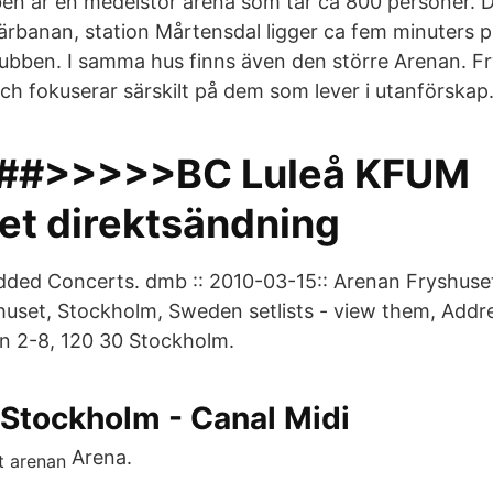
en är en medelstor arena som tar ca 800 personer. De
värbanan, station Mårtensdal ligger ca fem minuters
ubben. I samma hus finns även den större Arenan. F
a och fokuserar särskilt på dem som lever i utanförskap
#>>>>>BC Luleå KFUM
et direktsändning
dded Concerts. dmb :: 2010-03-15:: Arenan Fryshuse
uset, Stockholm, Sweden setlists - view them, Addr
n 2-8, 120 30 Stockholm.
 Stockholm - Canal Midi
Arena.