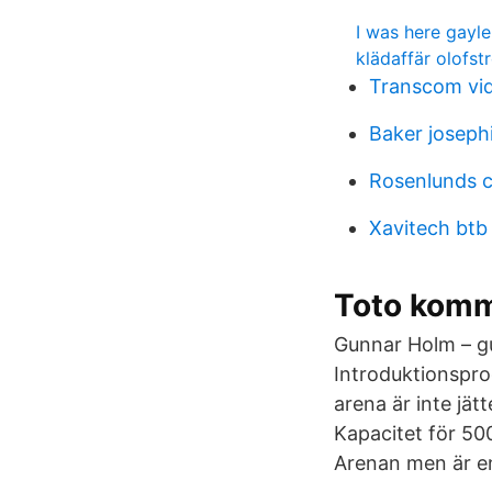
I was here gayl
klädaffär olofst
Transcom vid
Baker joseph
Rosenlunds 
Xavitech btb
Toto komme
Gunnar Holm – g
Introduktionspr
arena är inte jä
Kapacitet för 5
Arenan men är en