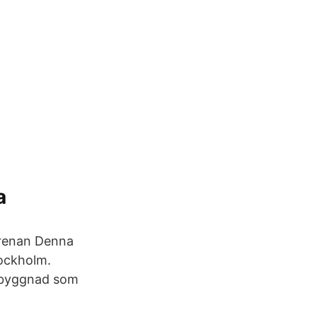
a
Arenan Denna
tockholm.
a byggnad som