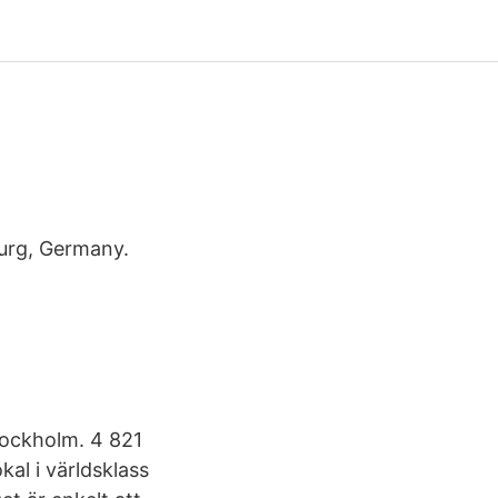
urg, Germany.
tockholm. 4 821
kal i världsklass