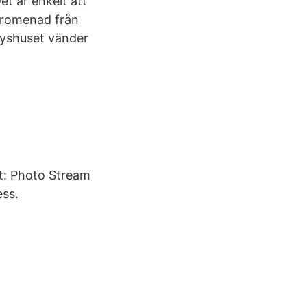
t är enkelt att
 promenad från
ryshuset vänder
.
t: Photo Stream
ess.