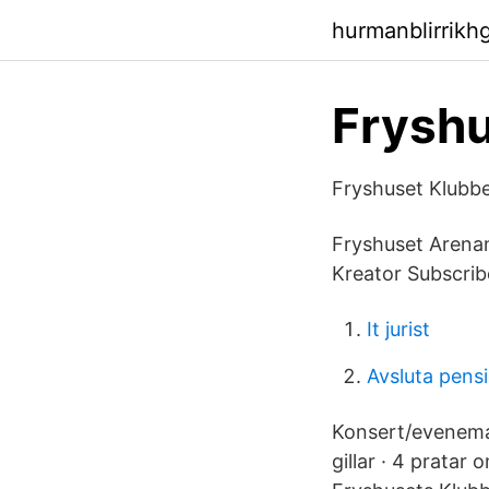
hurmanblirrikh
Frysh
Fryshuset Klubb
Fryshuset Arena
Kreator Subscribe
It jurist
Avsluta pen
Konsert/eveneman
gillar · 4 pratar