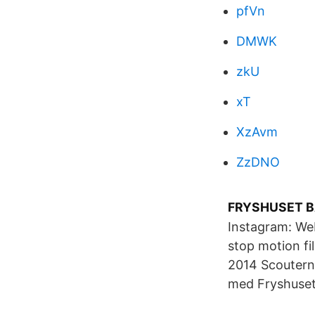
pfVn
DMWK
zkU
xT
XzAvm
ZzDNO
FRYSHUSET BAS
Instagram: Web
stop motion f
2014 Scoutern
med Fryshuset.