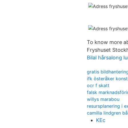
To know more abo
Fryshuset Stock
Bilal hårsalong l
gratis bildhanterin
ifk österåker kons
ocr f skatt
falsk marknadsföri
willys marabou
resursplanering i e
camilla lindgren b
KEc