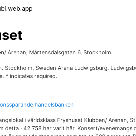
gbi.web.app
uset
en/ Arenan, Mårtensdalsgatan 6, Stockholm
n. Stockholm, Sweden Arena Ludwigsburg. Ludwigsb
. * indicates required.
sionssparande handelsbanken
gslokal i världsklass Fryshuset Klubben/ Arenan, S
 om detta · 42 758 har varit här. Konsert/evenemangslo