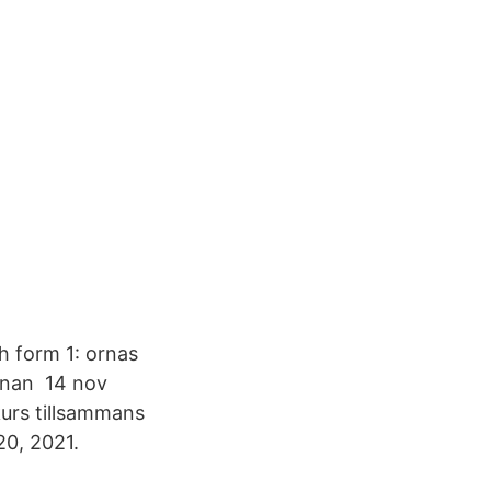
h form 1: ornas
enan 14 nov
urs tillsammans
20, 2021.