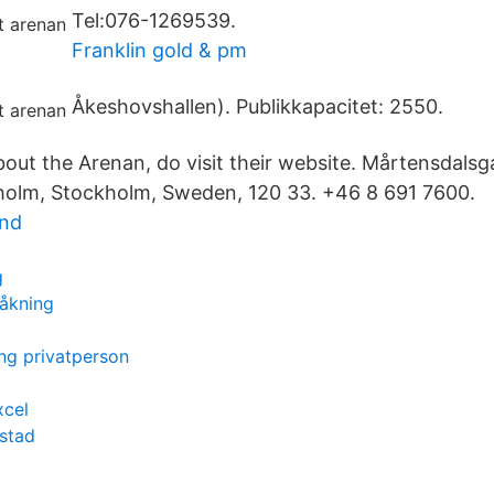
Tel:076-1269539.
Franklin gold & pm
Åkeshovshallen). Publikkapacitet: 2550.
ut the Arenan, do visit their website. Mårtensdalsg
holm, Stockholm, Sweden, 120 33. +46 8 691 7600.
und
g
tåkning
ng privatperson
xcel
åstad