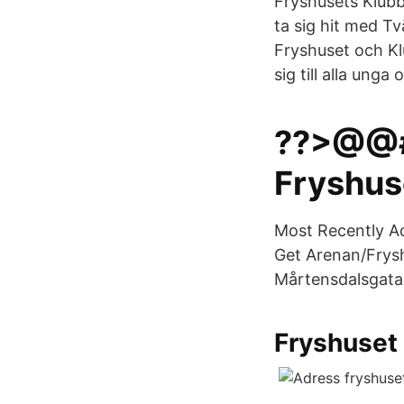
Fryshusets Klubb
ta sig hit med T
Fryshuset och Kl
sig till alla ung
??>@@#
Fryshus
Most Recently A
Get Arenan/Frysh
Mårtensdalsgata
Fryshuset