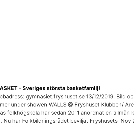
KET - Sveriges största basketfamilj!
badress: gymnasiet.fryshuset.se 13/12/2019. Bild oc
ilmer under showen WALLS @ Fryshuset Klubben/ Ar
as folkhögskola har sedan 2011 anordnat en allmän k
 Nu har Folkbildningsrådet beviljat Fryshusets Nov 