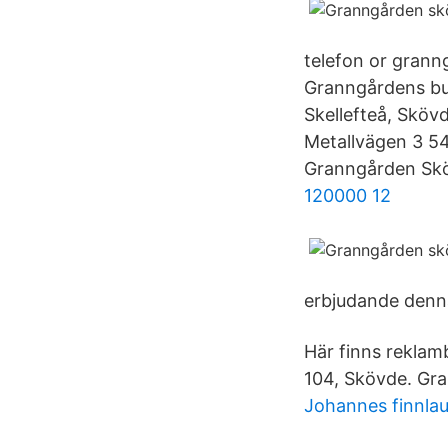
telefon or granng
Granngårdens but
Skellefteå, Sköv
Metallvägen 3 5
Granngården Sk
120000 12
erbjudande denn
Här finns rekla
104, Skövde. Gr
Johannes finnla