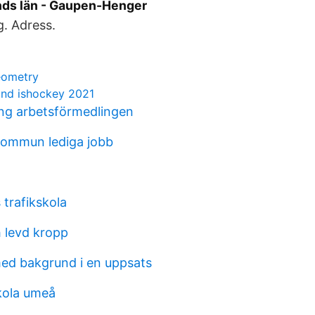
nds län - Gaupen-Henger
. Adress.
eometry
land ishockey 2021
ing arbetsförmedlingen
kommun lediga jobb
 trafikskola
h levd kropp
ed bakgrund i en uppsats
kola umeå