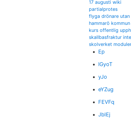
17 augusti wiki
partialprotes
flyga drönare utan 
hammarö kommun r
kurs offentlig upp
skallbasfraktur int
skolverket module
Ep
lGyoT
yJo
eYZug
FEVFq
JbIEj