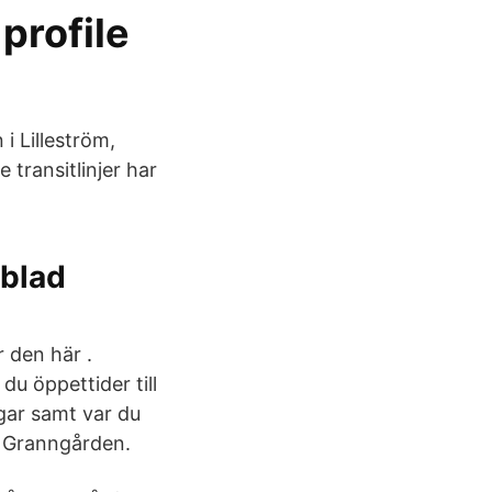
profile
 i Lilleström,
 transitlinjer har
mblad
r den här .
du öppettider till
gar samt var du
n Granngården.