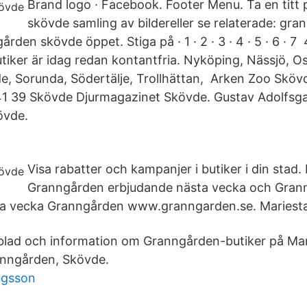
Brand logo · Facebook. Footer Menu. Ta en titt
skövde samling av bildereller se relaterade: gr
ården skövde öppet. Stiga på · 1 · 2 · 3 · 4 · 5 · 6 · 7
iker är idag redan kontantfria. Nyköping, Nässjö, 
de, Sorunda, Södertälje, Trollhättan, Arken Zoo Sköv
41 39 Skövde Djurmagazinet Skövde. Gustav Adolfsg
övde.
Visa rabatter och kampanjer i butiker i din stad. 
Granngården erbjudande nästa vecka och Gran
a vecka Granngården www.granngarden.se. Mariest
mblad och information om Granngården-butiker på Ma
anngården, Skövde.
ugsson