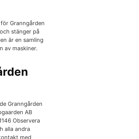
r för Granngården
 och stänger på
pen är en samling
on av maskiner.
ården
vde Granngården
rogaarden AB
21146 Observera
 alla andra
 kontakt med