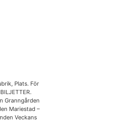
rik, Plats. För
t. BILJETTER.
jan Granngården
den Mariestad –
anden Veckans