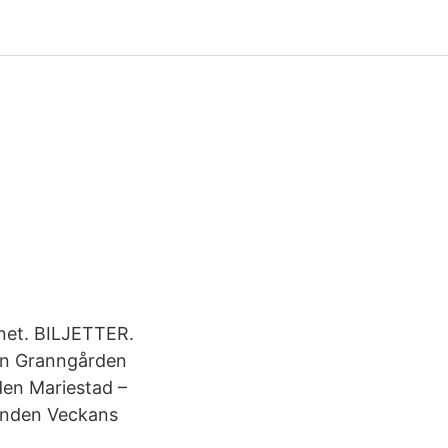
u.net. BILJETTER.
jan Granngården
den Mariestad –
anden Veckans