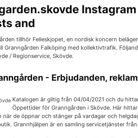
arden.skovde Instagram 
sts and
ården tillhör Felleskjopet, en nordisk koncern belägen
ll Granngården Falköping med kollektivtrafik. Följande
de / Regionservice, Skövde.
anngården - Erbjudanden, rekla
Katalogen är giltig från 04/04/2021 och du hitta
Öppettider för Granngården i Skövde. Här hittar 
 när de öppnar och stänger på vardagar och helgda
butik. Grannhjälpen är en samling servicetjänster frå