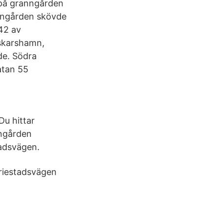
 på granngården
anngården skövde
 42 av
Oskarshamn,
de. Södra
atan 55
Du hittar
ngården
adsvägen.
riestadsvägen