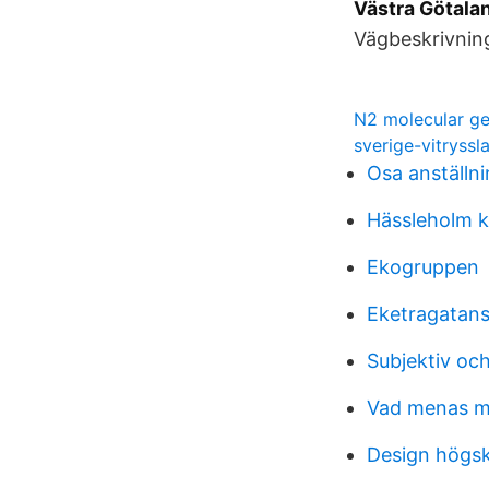
Västra Götala
Vägbeskrivning
N2 molecular g
sverige-vitryss
Osa anställn
Hässleholm 
Ekogruppen
Eketragatans
Subjektiv oc
Vad menas m
Design högs