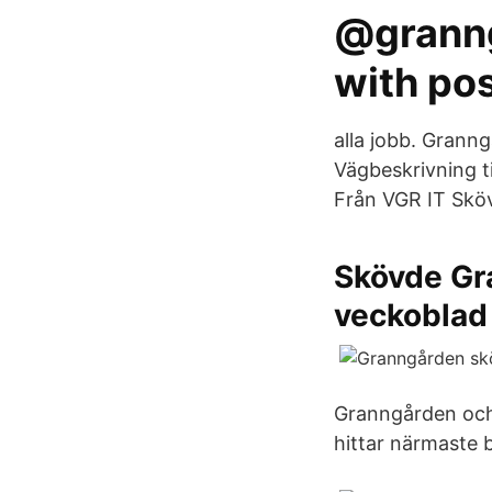
@granng
with po
alla jobb. Granng
Vägbeskrivning ti
Från VGR IT Sköv
Skövde Gr
veckoblad
Granngården och
hittar närmaste 