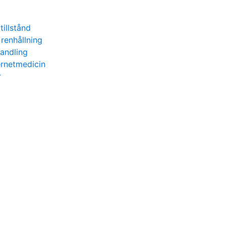
tillstånd
enhållning
handling
ernetmedicin
r