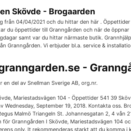
en Skövde - Brogaarden
tig från 04/04/2021 och du hittar den här . Öppettide
ttar du öppettider till Granngården och när de öppnar
gdagar samt var du hittar närmaste butik. Grannhjäl
rån Granngården. Vi erbjuder bl.a. service & installati
granngarden.se - Granng
 en del av Snellman Sverige AB, org.nr.
vde, Mariestadsvägen 104 - Öppettider 541 39 Skö
av Wednesday, September 19, 2018. Kontakta oss. B
 Regus Malmö Triangeln St. Johannesgatan 2, 4 vån 
n för Granngården I Skövde, Mariestadsvägen 104 och
eferens only. It rekommenderas starkt att du komma i