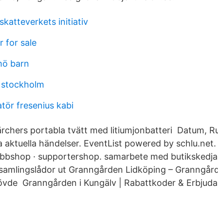
katteverkets initiativ
r for sale
mö barn
 stockholm
tör fresenius kabi
ärchers portabla tvätt med litiumjonbatteri Datum, Rub
inga aktuella händelser. EventList powered by schlu.ne
lubbshop · supportershop. samarbete med butiksked
insamlingslådor ut Granngården Lidköping – Granngår
vde Granngården i Kungälv | Rabattkoder & Erbjud