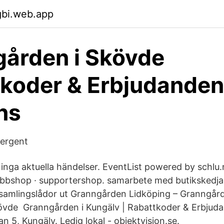
gbi.web.app
ården i Skövde
koder & Erbjudanden
ns
Tergent
nns inga aktuella händelser. EventList powered by schl
lubbshop · supportershop. samarbete med butiksked
insamlingslådor ut Granngården Lidköping – Granngår
vde Granngården i Kungälv | Rabattkoder & Erbjud
an 5, Kungälv. Ledig lokal - objektvision.se.