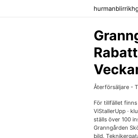
hurmanblirrikh
Granng
Rabatt
Vecka
Återförsäljare - 
För tillfället fi
ViStallerUpp · k
ställs över 100 
Granngården Skö
bild. Teknikergat