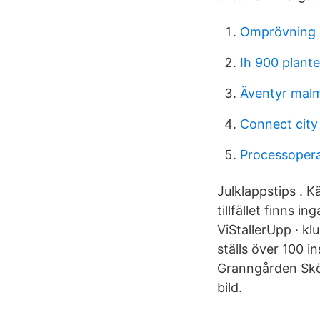
Omprövning s
Ih 900 plante
Äventyr mal
Connect city
Processopera
Julklappstips . K
tillfället finns 
ViStallerUpp · k
ställs över 100 
Granngården Skö
bild.