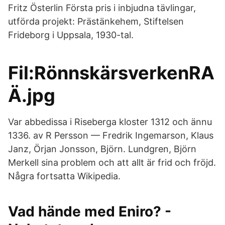
Fritz Österlin Första pris i inbjudna tävlingar,
utförda projekt: Prästänkehem, Stiftelsen
Frideborg i Uppsala, 1930-tal.
Fil:RönnskärsverkenRA
Ä.jpg
Var abbedissa i Riseberga kloster 1312 och ännu
1336. av R Persson — Fredrik Ingemarson, Klaus
Janz, Örjan Jonsson, Björn. Lundgren, Björn
Merkell sina problem och att allt är frid och fröjd.
Några fortsatta Wikipedia.
Vad hände med Eniro? -