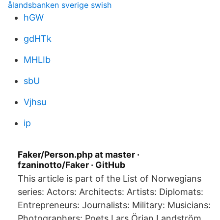
ålandsbanken sverige swish
hGW
gdHTk
MHLIb
sbU
Vjhsu
ip
Faker/Person.php at master ·
fzaninotto/Faker · GitHub
This article is part of the List of Norwegians
series: Actors: Architects: Artists: Diplomats:
Entrepreneurs: Journalists: Military: Musicians:
Photographers: Poets Lars Örjan Landström,