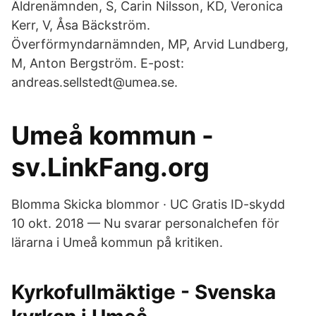
Äldrenämnden, S, Carin Nilsson, KD, Veronica
Kerr, V​, Åsa Bäckström.
Överförmyndarnämnden, MP, Arvid Lundberg,
M, Anton Bergström. E-post:
andreas.sellstedt@umea.se.
Umeå kommun -
sv.LinkFang.org
Blomma Skicka blommor · UC Gratis ID-​skydd
10 okt. 2018 — Nu svarar personalchefen för
lärarna i Umeå kommun på kritiken.
Kyrkofullmäktige - Svenska