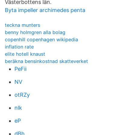
Västerbottens län.
Byta impeller archimedes penta
teckna munters
benny holmgren alla bolag
copenhill copenhagen wikipedia
inflation rate
elite hotell knaust
beräkna bensinkostnad skatteverket
PeFii
NV
otRZy
nlk
eP
dBh