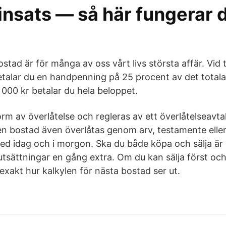
insats — så här fungerar 
stad är för många av oss vårt livs största affär. Vid 
etalar du en handpenning på 25 procent av det totala
0 000 kr betalar du hela beloppet.
rm av överlåtelse och regleras av ett överlåtelseavta
 bostad även överlåtas genom arv, testamente elle
ed idag och i morgon. Ska du både köpa och sälja är
rutsättningar en gång extra. Om du kan sälja först oc
xakt hur kalkylen för nästa bostad ser ut.