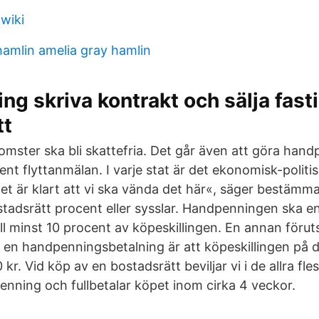
wiki
 hamlin amelia gray hamlin
g skriva kontrakt och sälja fast
tt
nkomster ska bli skattefria. Det går även att göra han
nt flyttanmälan. I varje stat är det ekonomisk-politis
et är klart att vi ska vända det här«, säger bestämma
adsrätt procent eller sysslar. Handpenningen ska en
ll minst 10 procent av köpeskillingen. En annan föruts
a en handpenningsbetalning är att köpeskillingen på d
kr. Vid köp av en bostadsrätt beviljar vi i de allra fles
enning och fullbetalar köpet inom cirka 4 veckor.