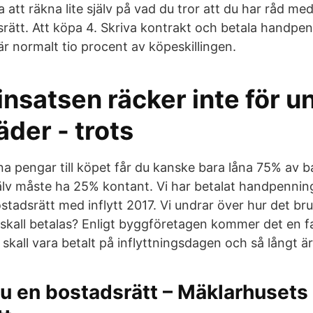
 att räkna lite själv på vad du tror att du har råd m
srätt. Att köpa 4. Skriva kontrakt och betala handpe
 normalt tio procent av köpeskillingen.
nsatsen räcker inte för un
äder - trots
a pengar till köpet får du kanske bara låna 75% av 
jälv måste ha 25% kontant. Vi har betalat handpennin
adsrätt med inflytt 2017. Vi undrar över hur det bruk
alt skall betalas? Enligt byggföretagen kommer det en
 skall vara betalt på inflyttningsdagen och så långt ä
u en bostadsrätt – Mäklarhusets