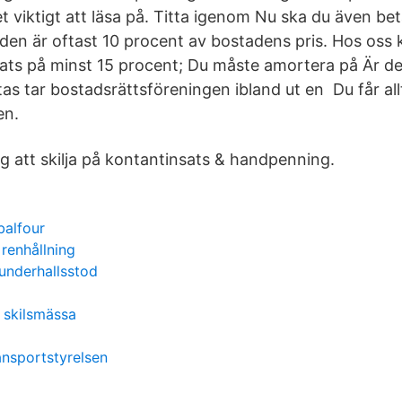
t viktigt att läsa på. Titta igenom Nu ska du även bet
en är oftast 10 procent av bostadens pris. Hos oss
ats på minst 15 procent; Du måste amortera på Är de
s tar bostadsrättsföreningen ibland ut en Du får all
en.
dig att skilja på kontantinsats & handpenning.
balfour
enhållning
underhallsstod
 skilsmässa
ansportstyrelsen