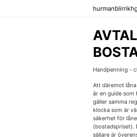
hurmanblirrikh
AVTAL
BOSTA
Handpenning - ch
Att däremot låna 
är en guide som 
gäller samma reg
klocka som är vä
säkerhet för lån
(bostadspriset). 
säljare är överens