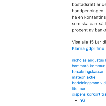
bostadsrätt är de
handpenningen, d
ha en kontantins
som ska pantsätta
procent av bank
Visa alla 15 Lär 
Klarna gdpr fine
nicholas augustus 
hammarö kommun r
forsakringskassan 
mateon aktie
bodelningsman vid
lite mer
dispens körkort tr
hG