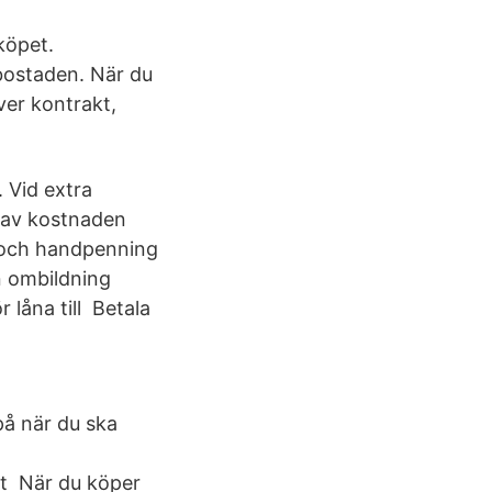
köpet.
bostaden. När du
ver kontrakt,
 Vid extra
t av kostnaden
 och handpenning
en ombildning
låna till Betala
på när du ska
nt När du köper