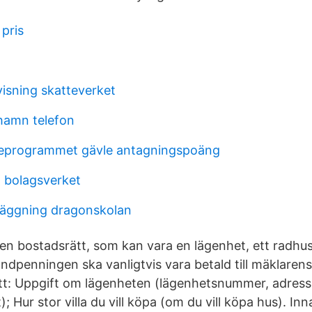
 pris
sning skatteverket
ehamn telefon
keprogrammet gävle antagningspoäng
 bolagsverket
läggning dragonskolan
en bostadsrätt, som kan vara en lägenhet, ett radhus
dpenningen ska vanligtvis vara betald till mäklaren
t: Uppgift om lägenheten (lägenhetsnummer, adress,
; Hur stor villa du vill köpa (om du vill köpa hus). In