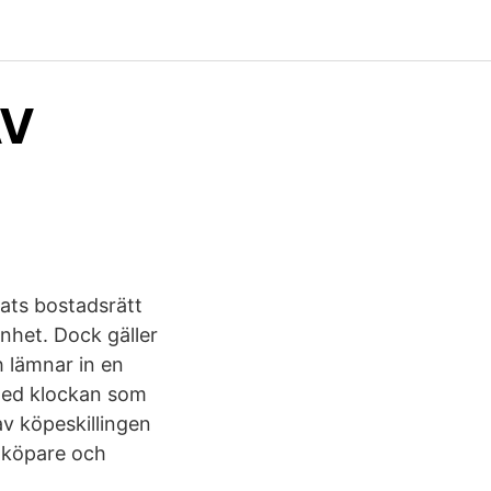
AV
sats bostadsrätt
nhet. Dock gäller
h lämnar in en
med klockan som
av köpeskillingen
e köpare och