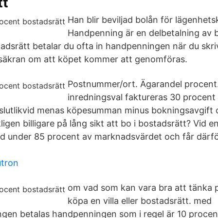
tt
Han blir beviljad bolån för lägenhets
Handpenning är en delbetalning av 
adsrätt betalar du ofta in handpenningen när du skri
rsäkran om att köpet kommer att genomföras.
Postnummer/ort. Ägarandel procent.
inredningsval faktureras 30 procen
lutlikvid menas köpesumman minus bokningsavgift
kligen billigare på lång sikt att bo i bostadsrätt? Vid 
ad under 85 procent av marknadsvärdet och får därför 
tron
om vad som kan vara bra att tänka 
köpa en villa eller bostadsrätt. med
ngen betalas handpenningen som i regel är 10 proce