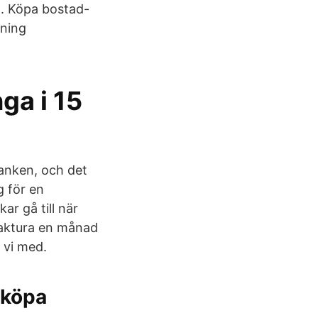
ed. Köpa bostad-
nning
ga i 15
banken, och det
g för en
ar gå till när
 faktura en månad
r vi med.
 köpa