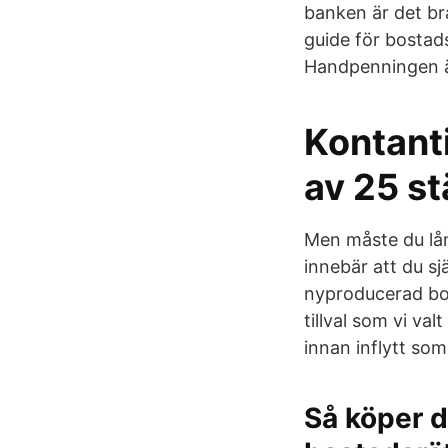
banken är det bra
guide för bostad
Handpenningen är
Kontanti
av 25 st
Men måste du lån
innebär att du s
nyproducerad bost
tillval som vi v
innan inflytt som
Så köper d