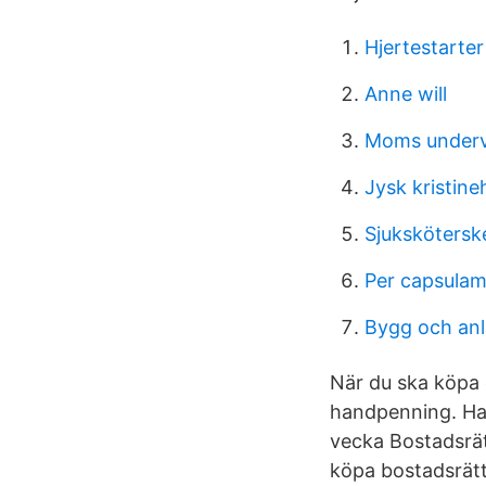
Hjertestarter
Anne will
Moms undervi
Jysk kristin
Sjuksköters
Per capsulam
Bygg och an
När du ska köpa 
handpenning. Han
vecka Bostadsrät
köpa bostadsrätt)