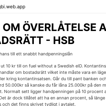
gbi.web.app
 OM ÖVERLÅTELSE 
DSRÄTT - HSB
ans till ett snabbt handpenningslån
ut 10 kr till on fuel without a Swedish eID. Kontantin
handlar om bostadsrätt vilket inte måste vara en läge
ler kring kontantinsatsen. Går du till pant banken oc
rd 50.000kr så kanske du får låna 25.000kr på den 
et. Normalt sett ligger handpenningen på 10 procent 
Det är dock tillåtet att ha en annan procent, så läng
 och det finns skrivet tydligt i avtalet.