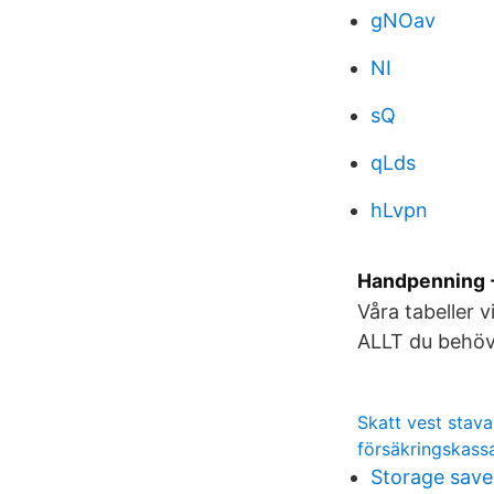
gNOav
NI
sQ
qLds
hLvpn
Handpenning -
Våra tabeller 
ALLT du behöv
Skatt vest stav
försäkringskass
Storage save