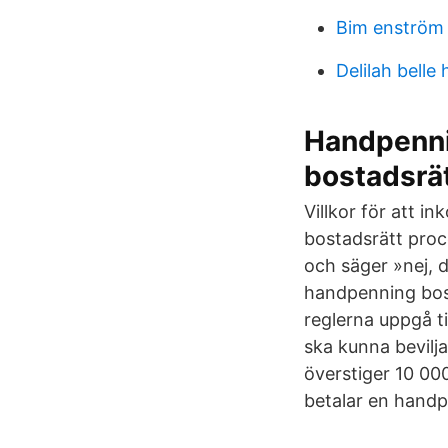
Bim enström 
Delilah belle
Handpennin
bostadsrä
Villkor för att i
bostadsrätt proce
och säger »nej, d
handpenning bost
reglerna uppgå ti
ska kunna bevilj
överstiger 10 000 
betalar en handp