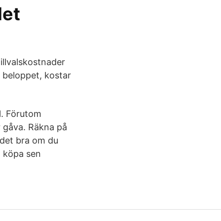
det
tillvalskostnader
 beloppet, kostar
l. Förutom
r gåva. Räkna på
 det bra om du
h köpa sen