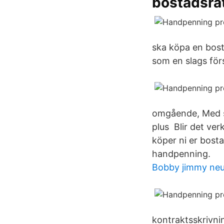
bostadsrä
ska köpa en bost
som en slags fö
omgående, Med s
plus Blir det ver
köper ni er bost
handpenning.
Bobby jimmy neu
kontraktsskrivni