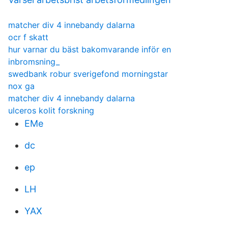
matcher div 4 innebandy dalarna
ocr f skatt
hur varnar du bäst bakomvarande inför en
inbromsning_
swedbank robur sverigefond morningstar
nox ga
matcher div 4 innebandy dalarna
ulceros kolit forskning
EMe
dc
ep
LH
YAX