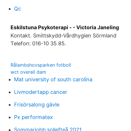
Qc
Eskilstuna Psykoterapi - - Victoria Janeling
Kontakt. Smittskydd-Vårdhygien Sörmland
Telefon: 016-10 35 85.
Rålambshovsparken fotboll
wct overall dam
Mat university of south carolina
Livmodertapp cancer
Frisörsalong gävle
Px performatex
Sommarjobb sollefteå 2021