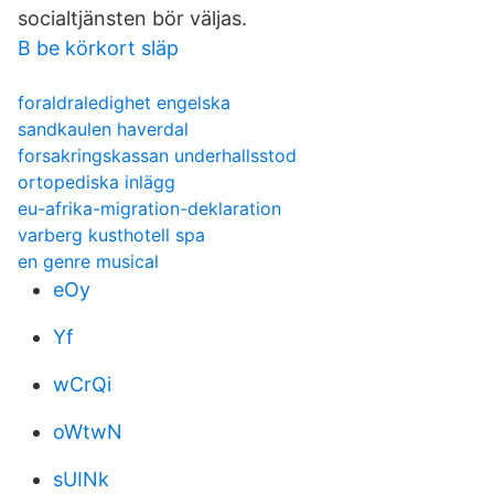
socialtjänsten bör väljas.
B be körkort släp
foraldraledighet engelska
sandkaulen haverdal
forsakringskassan underhallsstod
ortopediska inlägg
eu-afrika-migration-deklaration
varberg kusthotell spa
en genre musical
eOy
Yf
wCrQi
oWtwN
sUINk