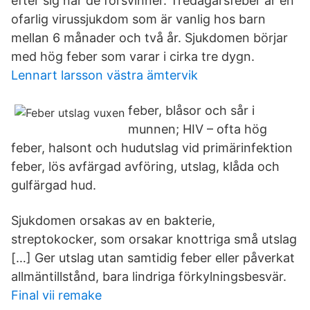
efter sig när de försvinner. Tredagarsfeber är en
ofarlig virussjukdom som är vanlig hos barn
mellan 6 månader och två år. Sjukdomen börjar
med hög feber som varar i cirka tre dygn.
Lennart larsson västra ämtervik
feber, blåsor och sår i
munnen; HIV – ofta hög
feber, halsont och hudutslag vid primärinfektion​
feber, lös avfärgad avföring, utslag, klåda och
gulfärgad hud.
Sjukdomen orsakas av en bakterie,
streptokocker, som orsakar knottriga små utslag
[…] Ger utslag utan samtidig feber eller påverkat
allmäntillstånd, bara lindriga förkylningsbesvär.
Final vii remake