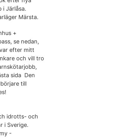
ök efter nya
 i Järlåsa.
arläger Märsta.
mhus +
pass, se nedan,
ar efter mitt
kare och vill tro
arnskötarjobb,
ästa sida Den
örjare till
es!
h idrotts- och
 i Sverige.
my -