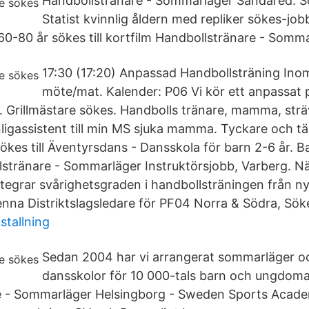
Handbollstränare - Sommarläger Sandared. S
Statist kvinnlig åldern med repliker sökes-jobb
60-80 år sökes till kortfilm Handbollstränare - Somm
17:30 (17:20) Anpassad Handbollsträning Ino
möte/mat. Kalender: P06 Vi kör ett anpassat 
. Grillmästare sökes. Handbolls tränare, mamma, sträv
ligassistent till min MS sjuka mamma. Tyckare och tän
kes till Äventyrsdans - Dansskola för barn 2-6 år. B
stränare - Sommarläger Instruktörsjobb, Varberg. N
stegrar svårighetsgraden i handbollsträningen från nyb
denna Distriktslagsledare för PF04 Norra & Södra, Sök
stallning
Sedan 2004 har vi arrangerat sommarläger oc
dansskolor för 10 000-tals barn och ungdomar
e - Sommarläger Helsingborg - Sweden Sports Acade