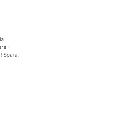
lla
re -
! Spara.