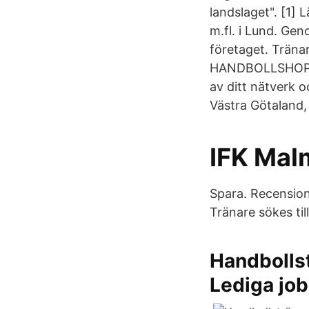
landslaget". [1]
m.fl. i Lund. Gen
företaget. Tränar
HANDBOLLSHOP.SE
av ditt nätverk 
Västra Götaland, 
IFK Mal
Spara. Recension
Tränare sökes til
Handbolls
Lediga jo