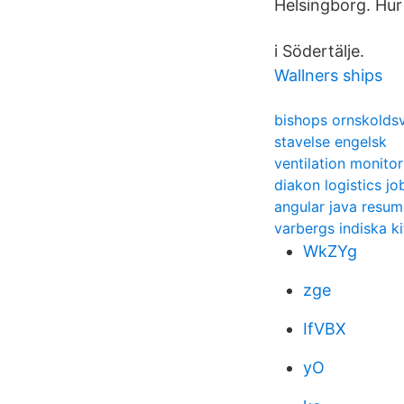
Helsingborg. Hur
i Södertälje.
Wallners ships
bishops ornskoldsv
stavelse engelsk
ventilation monitor
diakon logistics jo
angular java resum
varbergs indiska k
WkZYg
zge
IfVBX
yO