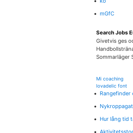
ko
mGfC
Search Jobs E
Givetvis ges o
Handbollsträn
Sommarläger Sa
Mi coaching
lovadelic font
Rangefinder
Nykroppagata
Hur lång tid 
Aktivitetssto