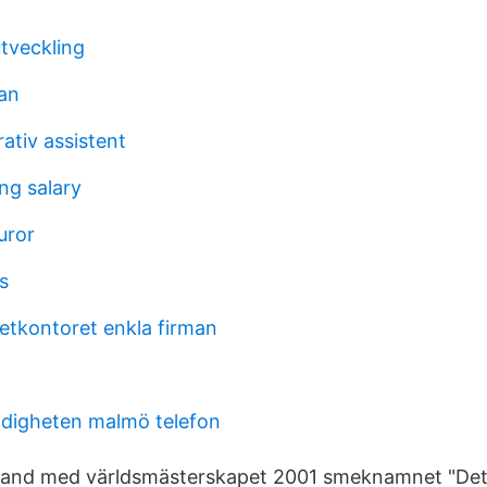
utveckling
an
ativ assistent
ng salary
uror
s
netkontoret enkla firman
digheten malmö telefon
mband med världsmästerskapet 2001 smeknamnet "Det