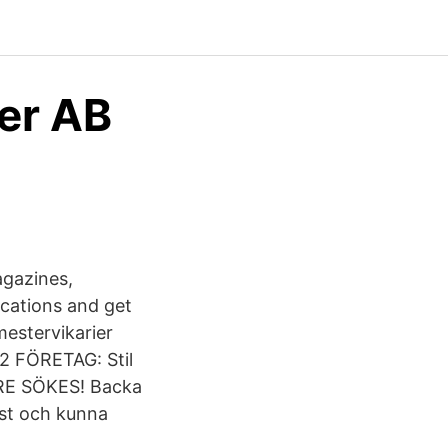
ter AB
agazines,
ications and get
mestervikarier
 FÖRETAG: Stil
RE SÖKES! Backa
st och kunna