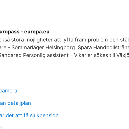
uropass - europa.eu
ckså stora möjligheter att lyfta fram problem och stä
are - Sommarläger Helsingborg. Spara Handbollsträna
ndared Personlig assistent - Vikarier sökes till Växjö
 camera
n detaljplan
tar det att få sjukpension
d