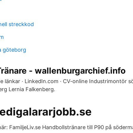
ell streckkod
rm
a göteborg
ränare - wallenburgarchief.info
änkar · LinkedIn.com · CV-online Industrimontör sök
rg Lernia Falkenberg.
ledigalararjobb.se
r: FamiljeLiv.se Handbollstränare till P90 på söder