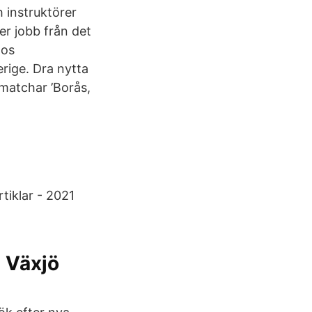
 instruktörer
er jobb från det
hos
ige. Dra nytta
 matchar ’Borås,
tiklar - 2021
 Växjö