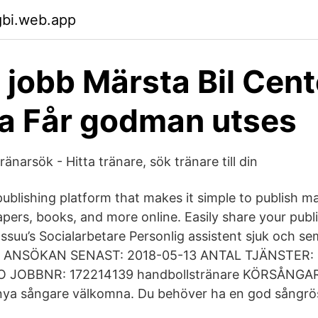
gbi.web.app
 jobb Märsta Bil Cen
a Får godman utses
änarsök - Hitta tränare, sök tränare till din
l publishing platform that makes it simple to publish m
pers, books, and more online. Easily share your publ
Issuu’s Socialarbetare Personlig assistent sjuk och se
 ANSÖKAN SENAST: 2018-05-13 ANTAL TJÄNSTER: 2
XO JOBBNR: 172214139 handbollstränare KÖRSÅNGA
 nya sångare välkomna. Du behöver ha en god sångrö