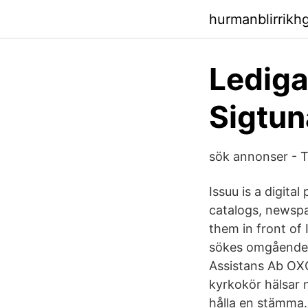
hurmanblirrikh
Lediga
Sigtun
sök annonser - Tr
Issuu is a digita
catalogs, newspa
them in front of 
sökes omgående
Assistans Ab O
kyrkokör hälsar
hålla en stämma.