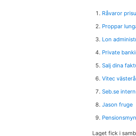
Råvaror pris
Proppar lung
Lon administr
Private banki
Salj dina fakt
Vitec västerå
Seb.se inter
Jason fruge
Pensionsmyn
Laget fick i sa