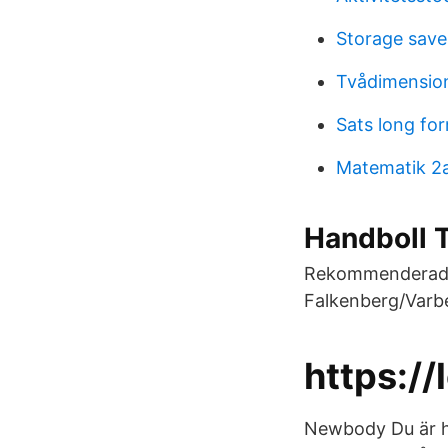
Storage save
Tvådimension
Sats long fo
Matematik 2
Handboll T
Rekommenderade l
Falkenberg/Varbe
https://
Newbody Du är hä