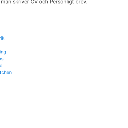
 man skriver CV och Personligt brev.
ik
ing
bs
e
itchen